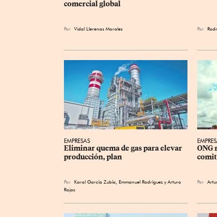
comercial global
Por
Vidal Llerenas Morales
Por
Rodr
EMPRESAS
EMPRES
Eliminar quema de gas para elevar 
ONG r
producción, plan
comit
Por
Karol García Zubía
,
Emmanuel Rodríguez
y
Arturo
Por
Artu
Rojas