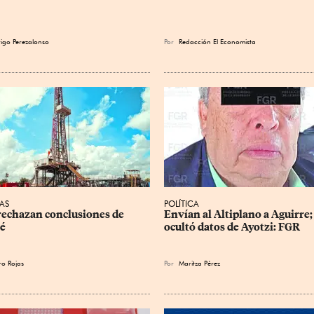
igo Perezalonso
Por
Redacción El Economista
AS
POLÍTICA
echazan conclusiones de 
Envían al Altiplano a Aguirre;
é
ocultó datos de Ayotzi: FGR
ro Rojas
Por
Maritza Pérez