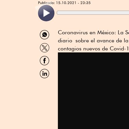
Publicado:
15.10.2021 - 23:35
Compartir
Coronavirus en México: La Se
por
diario sobre el avance de la
WhatsApp
Compartir
contagios nuevos de Covid-1
por
Twitter
Compartir
por
Facebook
Compartir
por
Linkedin