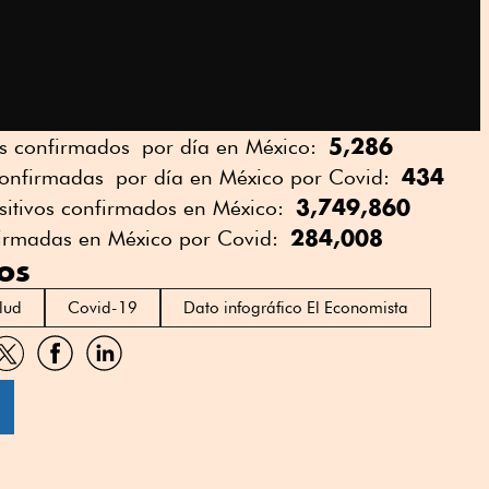
5,286
os confirmados por día en México:
434
onfirmadas por día en México por Covid:
3,749,860
sitivos confirmados en México:
284,008
firmadas en México por Covid:
os
lud
Covid-19
Dato infográfico El Economista
artir
Compartir
Compartir
Compartir
por
por
por
sApp
Twitter
Facebook
Linkedin