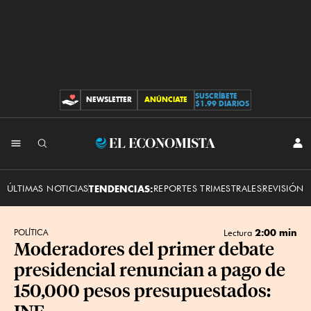
SUSCRÍBETE
NEWSLETTER
ANÚNCIATE
CONTRIBUCIONES
$1.99 DIARIOS
INI
El
SES
Economista
ÚLTIMAS NOTICIAS
TENDENCIAS:
REPORTES TRIMESTRALES
REVISIÓN 
2:00 min
POLÍTICA
Lectura
Moderadores del primer debate
presidencial renuncian a pago de
150,000 pesos presupuestados:
INE