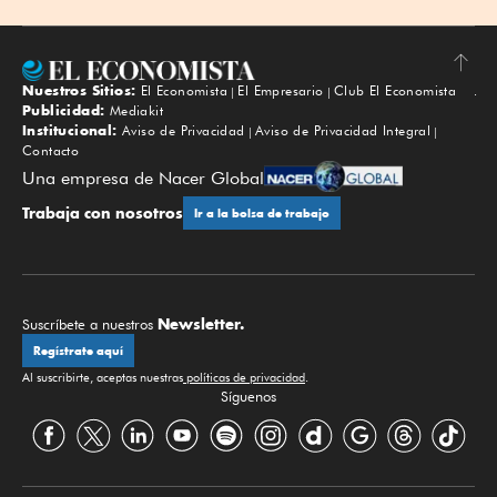
Nuestros Sitios:
El Economista
El Empresario
Club El Economista
Subir
Publicidad:
Mediakit
Institucional:
Aviso de Privacidad
Aviso de Privacidad Integral
Contacto
Una empresa de Nacer Global
Trabaja con nosotros
Ir a la bolsa de trabajo
Newsletter.
Suscríbete a nuestros
Regístrate aquí
Al suscribirte, aceptas nuestras
políticas de privacidad
.
Síguenos