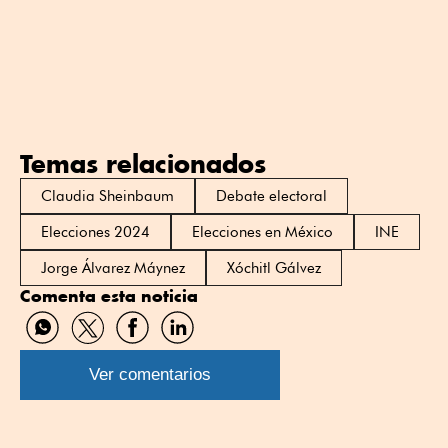
Temas relacionados
Claudia Sheinbaum
Debate electoral
Elecciones 2024
Elecciones en México
INE
Jorge Álvarez Máynez
Xóchitl Gálvez
Comenta esta noticia
Compartir
Compartir
Compartir
Compartir
por
por
por
por
WhatsApp
Twitter
Facebook
Linkedin
Ver comentarios