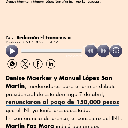
Denise Maerker y Manuel López San Martín. Foto EE: Especial.
Redacción El Economista
Por:
Publicado:
06.04.2024 - 14:49
ReadSpeaker
Compartir
Compartir
Compartir
Compartir
por
por
por
por
WhatsApp
Twitter
Facebook
Linkedin
Denise Maerker y Manuel López San
Martín
, moderadores para el primer debate
presidencial de este domingo 7 de abril,
renunciaron al pago de 150,000 pesos
que el INE ya tenía presupuestado.
En conferencia de prensa, el consejero del INE,
Martín Faz Mora
indicó que ambos