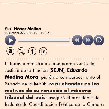
Héctor Molina
Por:
Publicado:
07.10.2019 - 17:26
ReadSpeaker
Compartir
Compartir
Compartir
Compartir
por
por
por
por
WhatsApp
Twitter
Facebook
Linkedin
El todavía ministro de la Suprema Corte de
SCJN
Eduardo
Justicia de la Nación (
),
Medina Mora
, pidió no comparecer ante el
ni ahondar en los
Senado de la República
motivos de su renuncia al máximo
tribunal del país
, aseguró el presidente de
la Junta de Coordinación Política de la Cámara