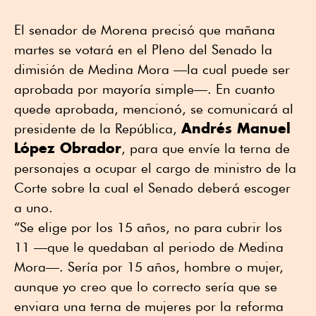
El senador de Morena precisó que mañana
martes se votará en el Pleno del Senado la
dimisión de Medina Mora —la cual puede ser
aprobada por mayoría simple—. En cuanto
quede aprobada, mencionó, se comunicará al
Andrés Manuel
presidente de la República,
López Obrador
, para que envíe la terna de
personajes a ocupar el cargo de ministro de la
Corte sobre la cual el Senado deberá escoger
a uno.
“Se elige por los 15 años, no para cubrir los
11 —que le quedaban al periodo de Medina
Mora—. Sería por 15 años, hombre o mujer,
aunque yo creo que lo correcto sería que se
enviara una terna de mujeres por la reforma