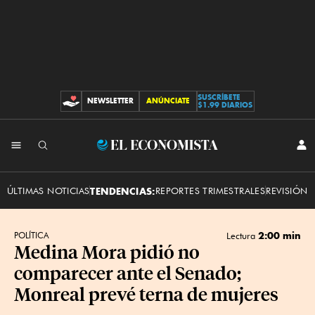
SUSCRÍBETE
NEWSLETTER
ANÚNCIATE
CONTRIBUCIONES
$1.99 DIARIOS
INI
El
SES
Economista
ÚLTIMAS NOTICIAS
TENDENCIAS:
REPORTES TRIMESTRALES
REVISIÓN 
2:00 min
POLÍTICA
Lectura
Medina Mora pidió no
comparecer ante el Senado;
Monreal prevé terna de mujeres