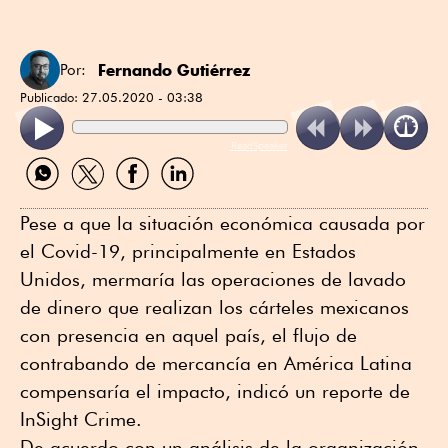
Fernando Gutiérrez
Por:
Publicado:
27.05.2020 - 03:38
ReadSpeaker
Compartir
Compartir
Compartir
Compartir
por
por
por
por
WhatsApp
Twitter
Facebook
Linkedin
Pese a que la situación económica causada por
el Covid-19, principalmente en Estados
Unidos, mermaría las operaciones de lavado
de dinero que realizan los cárteles mexicanos
con presencia en aquel país, el flujo de
contrabando de mercancía en América Latina
compensaría el impacto, indicó un reporte de
InSight Crime.
De acuerdo con un análisis de la organización