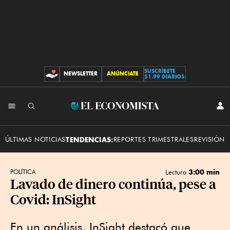
SUSCRÍBETE
NEWSLETTER
ANÚNCIATE
CONTRIBUCIONES
$1.99 DIARIOS
INI
El
SES
Economista
ÚLTIMAS NOTICIAS
TENDENCIAS:
REPORTES TRIMESTRALES
REVISIÓN 
3:00 min
POLÍTICA
Lectura
Lavado de dinero continúa, pese a
Covid: InSight
En un análisis, InSight destacó que