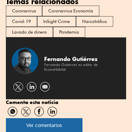
Temas relacionados
Coronavirus
Coronavirus Economía
Covid-19
InSight Crime
Narcotráfico
Lavado de dinero
Pandemia
Fernando Gutiérrez
Fernando Gutiérrez es editor de
EconoHábitat
Compartir
Compartir
por
por
Comenta esta noticia
Twitter
Linkedin
Compartir
Compartir
Compartir
Compartir
por
por
por
por
WhatsApp
Twitter
Facebook
Linkedin
Ver comentarios