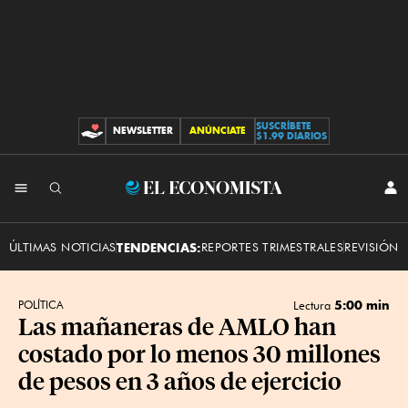
SUSCRÍBETE
NEWSLETTER
ANÚNCIATE
CONTRIBUCIONES
$1.99 DIARIOS
INI
El
SES
Economista
ÚLTIMAS NOTICIAS
TENDENCIAS:
REPORTES TRIMESTRALES
REVISIÓN 
5:00 min
POLÍTICA
Lectura
Las mañaneras de AMLO han
costado por lo menos 30 millones
de pesos en 3 años de ejercicio