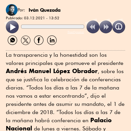
Iván Quezada
Por:
Publicado:
03.12.2021 - 13:52
ReadSpeaker
Compartir
Compartir
Compartir
Compartir
por
por
por
por
WhatsApp
Twitter
Facebook
Linkedin
La transparencia y la honestidad son los
valores principales que promueve el presidente
Andrés Manuel López Obrador
, sobre los
que se justifica la celebración de conferencias
diarias. “Todos los días a las 7 de la mañana
nos vamos a estar encontrando”, dijo el
presidente antes de asumir su mandato, el 1 de
diciembre de 2018. “Todos los días a las 7 de
Palacio
la mañana habrá conferencia en
Nacional
de lunes a viernes. Sábado y