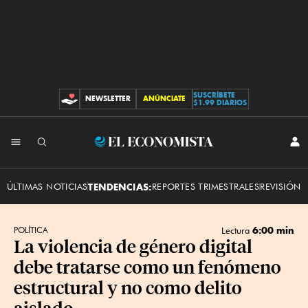
SUSCRÍBETE
NEWSLETTER
ANÚNCIATE
CONTRIBUCIONES
$1.99 DIARIOS
INI
El
SES
Economista
ÚLTIMAS NOTICIAS
TENDENCIAS:
REPORTES TRIMESTRALES
REVISIÓN 
6:00 min
POLÍTICA
Lectura
La violencia de género digital
debe tratarse como un fenómeno
estructural y no como delito
aislado