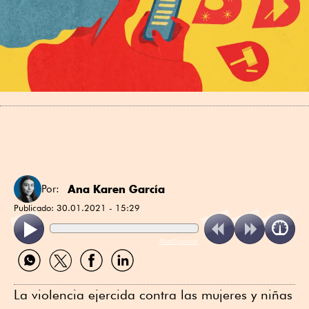
Ana Karen García
Por:
Publicado:
30.01.2021 - 15:29
ReadSpeaker
Compartir
Compartir
Compartir
Compartir
por
por
por
por
WhatsApp
Twitter
Facebook
Linkedin
La violencia ejercida contra las mujeres y niñas