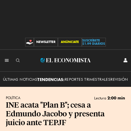
SUSCRÍBETE
NEWSLETTER
ANÚNCIATE
CONTRIBUCIONES
$1.99 DIARIOS
INI
El
SES
Economista
ÚLTIMAS NOTICIAS
TENDENCIAS:
REPORTES TRIMESTRALES
REVISIÓN 
2:00 min
POLÍTICA
Lectura
INE acata "Plan B"; cesa a
Edmundo Jacobo y presenta
juicio ante TEPJF