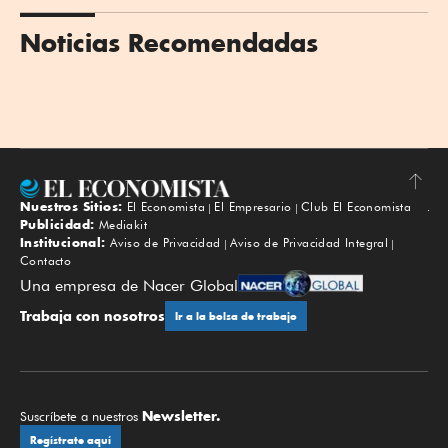
Noticias Recomendadas
Nuestros Sitios:
El Economista
El Empresario
Club El Economista
Subir
Publicidad:
Mediakit
Institucional:
Aviso de Privacidad
Aviso de Privacidad Integral
Contacto
Una empresa de Nacer Global
Trabaja con nosotros
Ir a la bolsa de trabajo
Newsletter.
Suscríbete a nuestros
Regístrate aquí