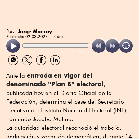
Jorge Monroy
Por:
Publicado:
02.03.2023 - 10:55
ReadSpeaker
Compartir
Compartir
Compartir
Compartir
por
por
por
por
WhatsApp
Twitter
Facebook
Linkedin
entrada en vigor del
Ante la
denominado "Plan B" electoral,
publicada hoy en el Diario Oficial de la
Federación, determina el cese del Secretario
Ejecutivo del Instituto Nacional Electoral (INE),
Edmundo Jacobo Molina.
La autoridad electoral reconoció el trabajo,
dedicación y vocación democrática, durante 14