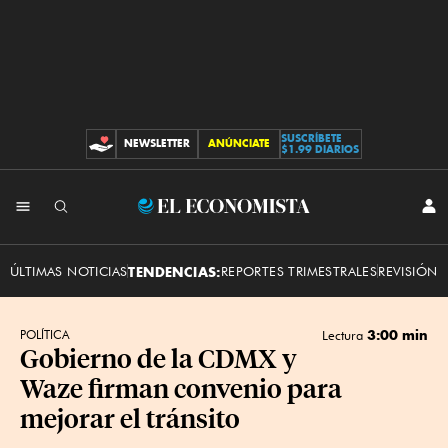
SUSCRÍBETE
NEWSLETTER
ANÚNCIATE
CONTRIBUCIONES
$1.99 DIARIOS
INI
El
SES
Economista
ÚLTIMAS NOTICIAS
TENDENCIAS:
REPORTES TRIMESTRALES
REVISIÓN 
3:00 min
POLÍTICA
Lectura
Gobierno de la CDMX y
Waze firman convenio para
mejorar el tránsito