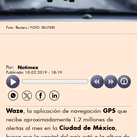
Foto: Reuters
FOTO: REUTERS
Notimex
Por:
Publicado:
10.02.2019 - 18:19
ReadSpeaker
Compartir
Compartir
Compartir
Compartir
por
por
por
por
WhatsApp
Twitter
Facebook
Linkedin
Waze
GPS
, la aplicación de navegación
que
recibe aproximadamente 1.2 millones de
Ciudad de México
alertas al mes en la
,
busca que la capital del país esté a la altura de