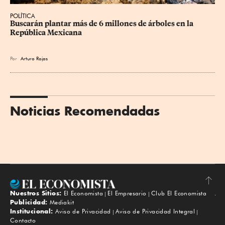
POLÍTICA
Buscarán plantar más de 6 millones de árboles en la 
República Mexicana
Por
Arturo Rojas
Noticias Recomendadas
Nuestros Sitios:
El Economista
El Empresario
Club El Economista
Subir
Publicidad:
Mediakit
Institucional:
Aviso de Privacidad
Aviso de Privacidad Integral
Contacto