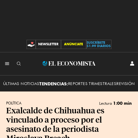
SUSCRÍBETE
NEWSLETTER
ANÚNCIATE
CONTRIBUCIONES
$1.99 DIARIOS
INI
El
SES
Economista
ÚLTIMAS NOTICIAS
TENDENCIAS:
REPORTES TRIMESTRALES
REVISIÓN 
1:00 min
POLÍTICA
Lectura
Exalcalde de Chihuahua es
vinculado a proceso por el
asesinato de la periodista
Miroslava Breach