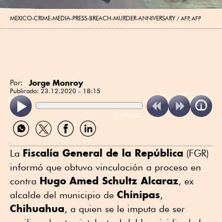
MEXICO-CRIME-MEDIA-PRESS-BREACH-MURDER-ANNIVERSARY
AFP, AFP
Jorge Monroy
Por:
Publicado:
23.12.2020 - 18:15
ReadSpeaker
Compartir
Compartir
Compartir
Compartir
por
por
por
por
WhatsApp
Twitter
Facebook
Linkedin
Fiscalía General de la República
La
(FGR)
informó que obtuvo vinculación a proceso en
Hugo
Amed Schultz Alcaraz
contra
, ex
Chínipas
alcalde del municipio de
,
Chihuahua
, a quien se le imputa de ser