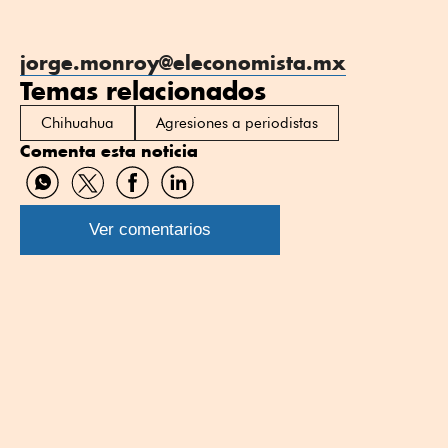
jorge.monroy@eleconomista.mx
Temas relacionados
Chihuahua
Agresiones a periodistas
Comenta esta noticia
Compartir
Compartir
Compartir
Compartir
por
por
por
por
WhatsApp
Twitter
Facebook
Linkedin
Ver comentarios