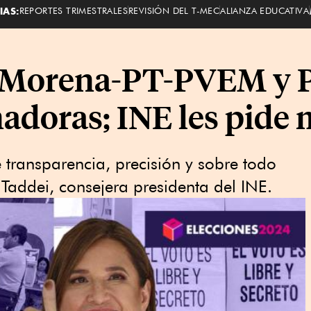
IAS:
REPORTES TRIMESTRALES
REVISIÓN DEL T-MEC
ALIANZA EDUCATIVA
e Morena-PT-PVEM y
nadoras; INE les pide
ge transparencia, precisión y sobre todo
Taddei, consejera presidenta del INE.