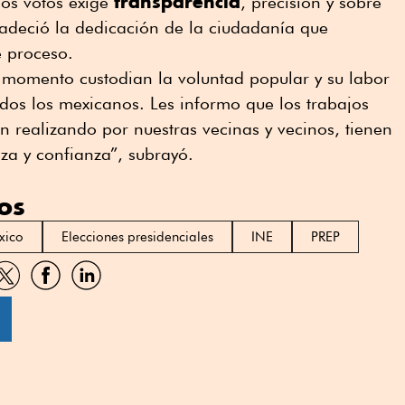
transparencia
los votos exige
, precisión y sobre
radeció la dedicación de la ciudadanía que
e proceso.
 momento custodian la voluntad popular y su labor
odos los mexicanos. Les informo que los trabajos
 realizando por nuestras vecinas y vecinos, tienen
eza y confianza”, subrayó.
os
xico
Elecciones presidenciales
INE
PREP
artir
Compartir
Compartir
Compartir
por
por
por
sApp
Twitter
Facebook
Linkedin