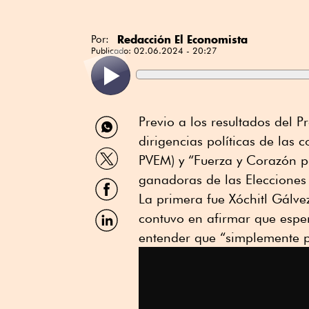
Redacción El Economista
Por:
Publicado:
02.06.2024 - 20:27
Compartir
Previo a los resultados del P
por
dirigencias políticas de las
WhatsApp
Compartir
PVEM) y “Fuerza y Corazón p
por
Twitter
ganadoras de las Elecciones
Compartir
por
La primera fue Xóchitl Gálve
Facebook
Compartir
contuvo en afirmar que esper
por
entender que “simplemente pa
Linkedin