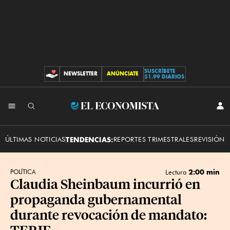
SUSCRÍBETE
NEWSLETTER
ANÚNCIATE
CONTRIBUCIONES
$1.99 DIARIOS
INI
El
SES
Economista
ÚLTIMAS NOTICIAS
TENDENCIAS:
REPORTES TRIMESTRALES
REVISIÓN 
2:00 min
POLÍTICA
Lectura
Claudia Sheinbaum incurrió en
propaganda gubernamental
durante revocación de mandato:
TEPJF