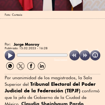
Foto: Cortesía
Jorge Monroy
Por:
Publicado:
15.02.2023 - 16:28
ReadSpeaker
Compartir
Compartir
Compartir
Compartir
por
por
por
por
WhatsApp
Twitter
Facebook
Linkedin
Por unanimidad de los magistrados, la Sala
Tribunal Electoral del Poder
Superior del
Judicial de la Federación (TEPJF)
confirmó
que la jefa de Gobierno de la Ciudad de
Claudia Sheinbaum Pardo
México,
,