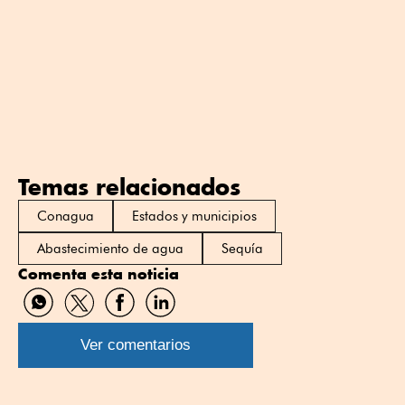
Temas relacionados
Conagua
Estados y municipios
Abastecimiento de agua
Sequía
Comenta esta noticia
Compartir
Compartir
Compartir
Compartir
por
por
por
por
WhatsApp
Twitter
Facebook
Linkedin
Ver comentarios