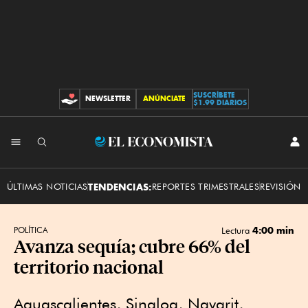
SUSCRÍBETE
NEWSLETTER
ANÚNCIATE
CONTRIBUCIONES
$1.99 DIARIOS
INI
El
SES
Economista
ÚLTIMAS NOTICIAS
TENDENCIAS:
REPORTES TRIMESTRALES
REVISIÓN 
4:00 min
POLÍTICA
Lectura
Avanza sequía; cubre 66% del
territorio nacional
Aguascalientes, Sinaloa, Nayarit,