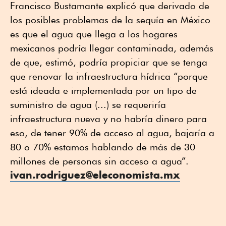
Francisco Bustamante explicó que derivado de
los posibles problemas de la sequía en México
es que el agua que llega a los hogares
mexicanos podría llegar contaminada, además
de que, estimó, podría propiciar que se tenga
que renovar la infraestructura hídrica “porque
está ideada e implementada por un tipo de
suministro de agua (...) se requeriría
infraestructura nueva y no habría dinero para
eso, de tener 90% de acceso al agua, bajaría a
80 o 70% estamos hablando de más de 30
millones de personas sin acceso a agua”.
ivan.rodriguez@eleconomista.mx