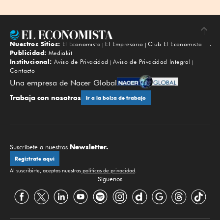
Nuestros Sitios:
El Economista
El Empresario
Club El Economista
Subir
Publicidad:
Mediakit
Institucional:
Aviso de Privacidad
Aviso de Privacidad Integral
Contacto
Una empresa de Nacer Global
Trabaja con nosotros
Ir a la bolsa de trabajo
Newsletter.
Suscríbete a nuestros
Regístrate aquí
Al suscribirte, aceptas nuestras
políticas de privacidad
.
Síguenos