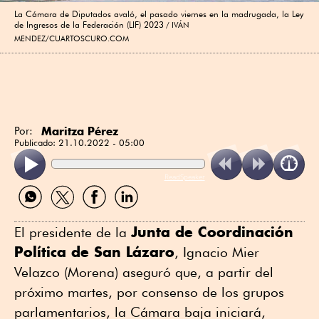
La Cámara de Diputados avaló, el pasado viernes en la madrugada, la Ley
de Ingresos de la Federación (LIF) 2023
IVÁN
MENDEZ/CUARTOSCURO.COM
Maritza Pérez
Por:
Publicado:
21.10.2022 - 05:00
ReadSpeaker
Compartir
Compartir
Compartir
Compartir
por
por
por
por
WhatsApp
Twitter
Facebook
Linkedin
Junta de Coordinación
El presidente de la
Política de San Lázaro
, Ignacio Mier
Velazco (Morena) aseguró que, a partir del
próximo martes, por consenso de los grupos
parlamentarios, la Cámara baja iniciará,