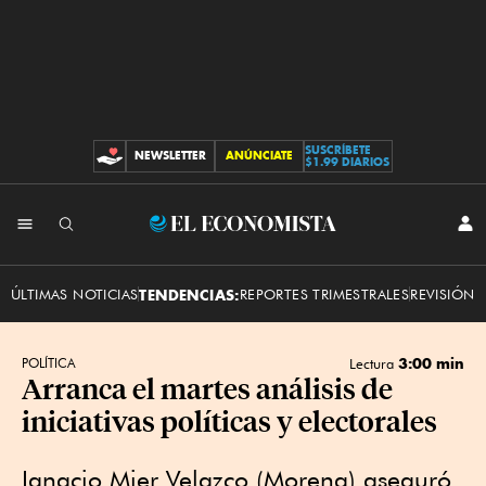
SUSCRÍBETE
NEWSLETTER
ANÚNCIATE
CONTRIBUCIONES
$1.99 DIARIOS
INI
El
SES
Economista
ÚLTIMAS NOTICIAS
TENDENCIAS:
REPORTES TRIMESTRALES
REVISIÓN 
3:00 min
POLÍTICA
Lectura
Arranca el martes análisis de
iniciativas políticas y electorales
Ignacio Mier Velazco (Morena) aseguró