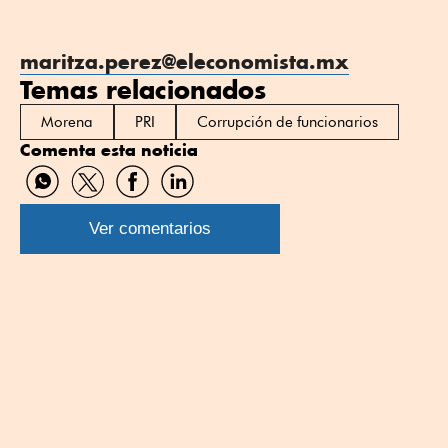
maritza.perez@eleconomista.mx
Temas relacionados
Morena
PRI
Corrupción de funcionarios
Comenta esta noticia
Compartir
Compartir
Compartir
Compartir
por
por
por
por
WhatsApp
Twitter
Facebook
Linkedin
Ver comentarios