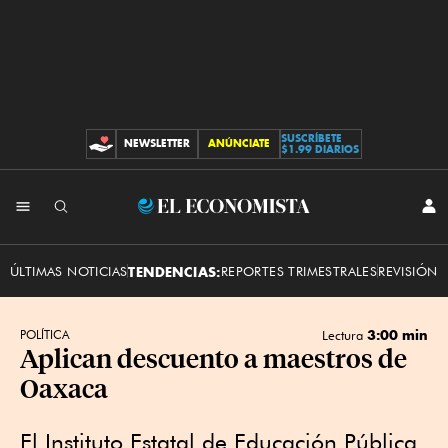
SUSCRÍBETE
NEWSLETTER
ANÚNCIATE
CONTRIBUCIONES
$1.99 DIARIOS
INI
El
SES
Economista
ÚLTIMAS NOTICIAS
TENDENCIAS:
REPORTES TRIMESTRALES
REVISIÓN 
3:00 min
POLÍTICA
Lectura
Aplican descuento a maestros de
Oaxaca
El Instituto Estatal de Educación Pública