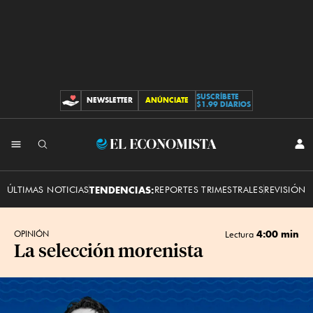
SUSCRÍBETE
NEWSLETTER
ANÚNCIATE
CONTRIBUCIONES
$1.99 DIARIOS
INI
El
SES
Economista
ÚLTIMAS NOTICIAS
TENDENCIAS:
REPORTES TRIMESTRALES
REVISIÓN 
4:00 min
OPINIÓN
Lectura
La selección morenista