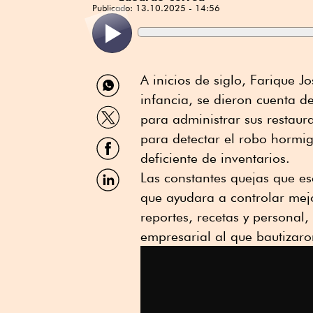
Publicado:
13.10.2025 - 14:56
Compartir
A inicios de siglo, Farique 
por
infancia, se dieron cuenta 
WhatsApp
Compartir
para administrar sus restaura
por
Twitter
para detectar el robo hormig
Compartir
por
deficiente de inventarios.
Facebook
Compartir
Las constantes quejas que es
por
que ayudara a controlar mejo
Linkedin
reportes, recetas y personal,
empresarial al que bautizaro