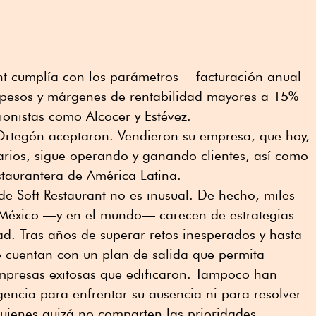
ant cumplía con los parámetros —facturación anual
 pesos y márgenes de rentabilidad mayores a 15%
ionistas como Alcocer y Estévez.
 Ortegón aceptaron. Vendieron su empresa, que hoy,
arios, sigue operando y ganando clientes, así como
estaurantera de América Latina.
de Soft Restaurant no es inusual. De hecho, miles
 México —y en el mundo— carecen de estrategias
ad. Tras años de superar retos inesperados y hasta
o cuentan con un plan de salida que permita
presas exitosas que edificaron. Tampoco han
encia para enfrentar su ausencia ni para resolver
quienes quizá no comparten las prioridades,