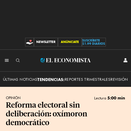
SUSCRÍBETE
NEWSLETTER
ANÚNCIATE
CONTRIBUCIONES
$1.99 DIARIOS
INI
El
SES
Economista
ÚLTIMAS NOTICIAS
TENDENCIAS:
REPORTES TRIMESTRALES
REVISIÓN 
5:00 min
OPINIÓN
Lectura
Reforma electoral sin
deliberación: oxímoron
democrático