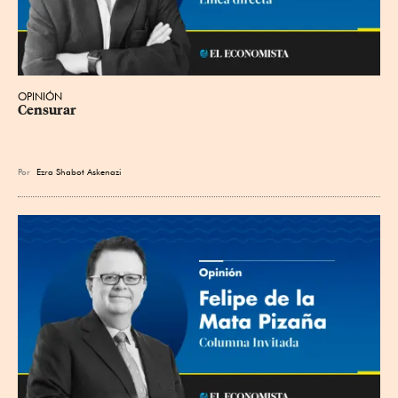
OPINIÓN
Censurar
Por
Ezra Shabot Askenazi