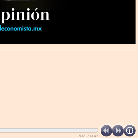
ReadSpeaker