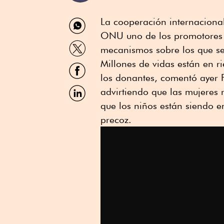
Compartir
La cooperación internacional
por
ONU uno de los promotores 
WhatsApp
Compartir
mecanismos sobre los que se
por
Twitter
Millones de vidas están en ri
Compartir
por
los donantes, comentó ayer 
Facebook
Compartir
advirtiendo que las mujeres 
por
que los niños están siendo e
Linkedin
precoz.