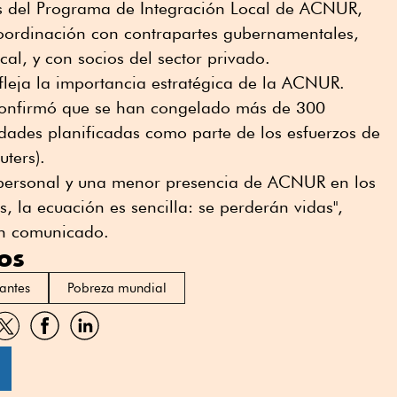
vés del Programa de Integración Local de ACNUR,
oordinación con contrapartes gubernamentales,
cal, y con socios del sector privado.
fleja la importancia estratégica de la ACNUR.
onfirmó que se han congelado más de 300
idades planificadas como parte de los esfuerzos de
ters).
ersonal y una menor presencia de ACNUR en los
, la ecuación es sencilla: se perderán vidas",
un comunicado.
os
antes
Pobreza mundial
artir
Compartir
Compartir
Compartir
por
por
por
sApp
Twitter
Facebook
Linkedin