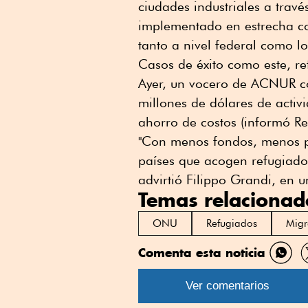
ciudades industriales a tra
implementado en estrecha c
tanto a nivel federal como lo
Casos de éxito como este, re
Ayer, un vocero de ACNUR c
millones de dólares de activ
ahorro de costos (informó Reu
"Con menos fondos, menos p
países que acogen refugiados
advirtió Filippo Grandi, en 
Temas relacionad
ONU
Refugiados
Migr
Comenta esta noticia
Comp
por
Ver comentarios
What