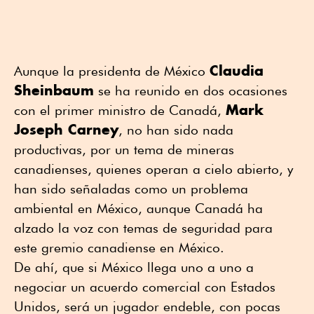
Claudia
Aunque la presidenta de México
Sheinbaum
se ha reunido en dos ocasiones
Mark
con el primer ministro de Canadá,
Joseph Carney
, no han sido nada
productivas, por un tema de mineras
canadienses, quienes operan a cielo abierto, y
han sido señaladas como un problema
ambiental en México, aunque Canadá ha
alzado la voz con temas de seguridad para
este gremio canadiense en México.
De ahí, que si México llega uno a uno a
negociar un acuerdo comercial con Estados
Unidos, será un jugador endeble, con pocas