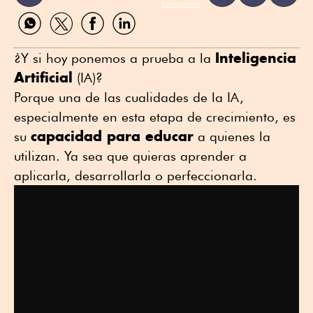
ReadSpeaker
Compartir
Compartir
Compartir
Compartir
por
por
por
por
WhatsApp
Twitter
Facebook
Linkedin
Inteligencia
¿Y si hoy ponemos a prueba a la
Artificial
(IA)?
Porque una de las cualidades de la IA,
especialmente en esta etapa de crecimiento, es
capacidad para educar
su
a quienes la
utilizan. Ya sea que quieras aprender a
aplicarla, desarrollarla o perfeccionarla.