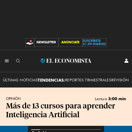
SUSCRÍBETE
NEWSLETTER
ANÚNCIATE
CONTRIBUCIONES
$1.99 DIARIOS
INI
El
SES
Economista
ÚLTIMAS NOTICIAS
TENDENCIAS:
REPORTES TRIMESTRALES
REVISIÓN 
3:00 min
OPINIÓN
Lectura
Más de 13 cursos para aprender
Inteligencia Artificial