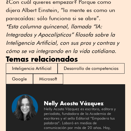
¿Con cuál quieres empezar? Porque como
dijera Albert Einstein, “la mente es como un
paracaídas: sólo funciona si se abre”.
*Esta columna quincenal, llamada “IA:
Integrados y Apocalípticos” filosofa sobre la
Inteligencia Artificial, con sus pros y contras y
cómo se va integrando en la vida cotidiana.
Temas relacionados
Inteligencia Artificial
Desarrollo de competencias
Google
Microsoft
Nelly Acosta Vázquez
Nelly Acosta Vázquez es escritora, editora y
periodista, fundadora de la Academia de
escritores y el sello Editorial “Empodera tus
palabras”. Laboró en medios de
comunicación por más de 20 años. Hoy,