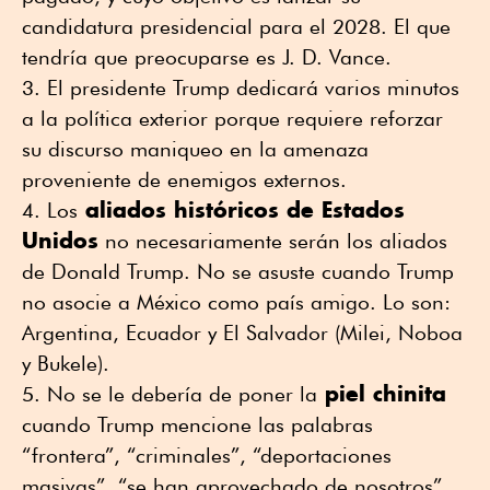
candidatura presidencial para el 2028. El que
tendría que preocuparse es J. D. Vance.
El presidente Trump dedicará varios minutos
a la política exterior porque requiere reforzar
su discurso maniqueo en la amenaza
proveniente de enemigos externos.
aliados históricos de Estados
Los
Unidos
no necesariamente serán los aliados
de Donald Trump. No se asuste cuando Trump
no asocie a México como país amigo. Lo son:
Argentina, Ecuador y El Salvador (Milei, Noboa
y Bukele).
piel chinita
No se le debería de poner la
cuando Trump mencione las palabras
“frontera”, “criminales”, “deportaciones
masivas”, “se han aprovechado de nosotros”,