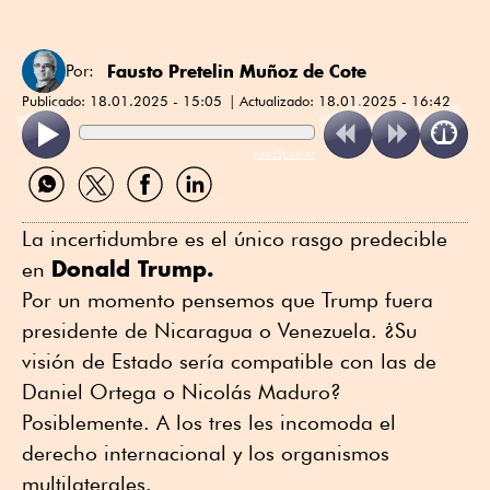
Fausto Pretelin Muñoz de Cote
Por:
Publicado:
18.01.2025 - 15:05
Actualizado:
18.01.2025 - 16:42
ReadSpeaker
Compartir
Compartir
Compartir
Compartir
por
por
por
por
WhatsApp
Twitter
Facebook
Linkedin
La incertidumbre es el único rasgo predecible
Donald Trump.
en
Por un momento pensemos que Trump fuera
presidente de Nicaragua o Venezuela. ¿Su
visión de Estado sería compatible con las de
Daniel Ortega o Nicolás Maduro?
Posiblemente. A los tres les incomoda el
derecho internacional y los organismos
multilaterales.