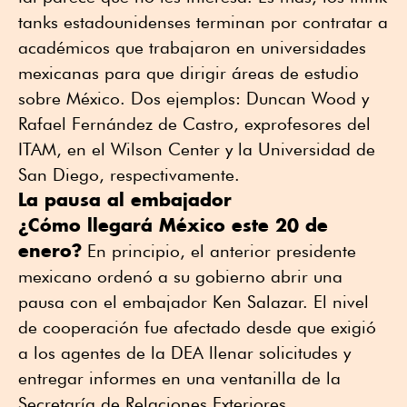
tanks estadounidenses terminan por contratar a
académicos que trabajaron en universidades
mexicanas para que dirigir áreas de estudio
sobre México. Dos ejemplos: Duncan Wood y
Rafael Fernández de Castro, exprofesores del
ITAM, en el Wilson Center y la Universidad de
San Diego, respectivamente.
La pausa al embajador
¿Cómo llegará México este 20 de
enero?
En principio, el anterior presidente
mexicano ordenó a su gobierno abrir una
pausa con el embajador Ken Salazar. El nivel
de cooperación fue afectado desde que exigió
a los agentes de la DEA llenar solicitudes y
entregar informes en una ventanilla de la
Secretaría de Relaciones Exteriores.