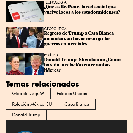
TECNOLOGÍA
¿Qué es RedNote, la red social que 
vuelve locos a los estadounidenses?
GEOPOLÍTICA
Regreso de Trump a Casa Blanca 
amenaza con hacer resurgir las 
guerras comerciales
POLÍTICA
Donald Trump- Sheinbaum: ¿Cómo 
ha sido la relación entre ambos 
líderes?
Temas relacionados
Globali... ¿qué?
Estados Unidos
Relación México-EU
Casa Blanca
Donald Trump