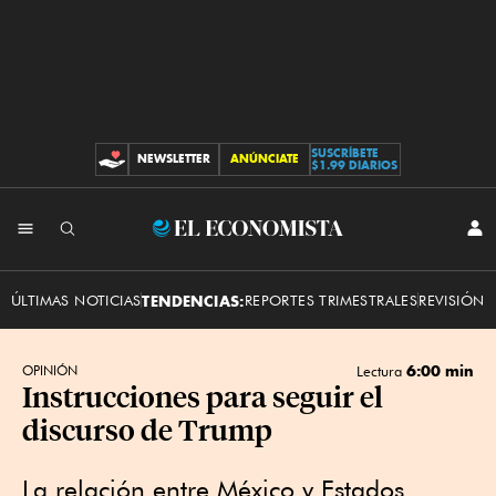
SUSCRÍBETE
NEWSLETTER
ANÚNCIATE
CONTRIBUCIONES
$1.99 DIARIOS
INI
El
SES
Economista
ÚLTIMAS NOTICIAS
TENDENCIAS:
REPORTES TRIMESTRALES
REVISIÓN 
6:00 min
OPINIÓN
Lectura
Instrucciones para seguir el
discurso de Trump
La relación entre México y Estados