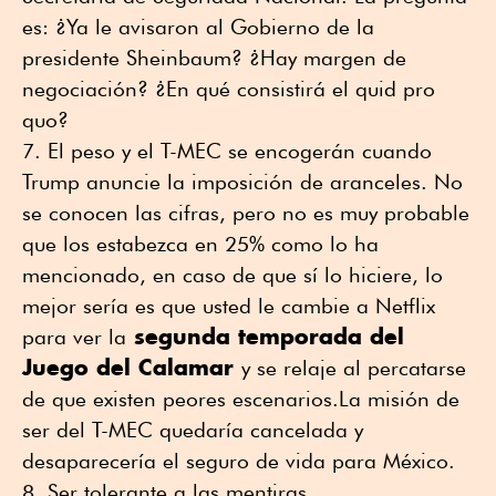
es: ¿Ya le avisaron al Gobierno de la
presidente Sheinbaum? ¿Hay margen de
negociación? ¿En qué consistirá el quid pro
quo?
El peso y el T-MEC se encogerán cuando
Trump anuncie la imposición de aranceles. No
se conocen las cifras, pero no es muy probable
que los estabezca en 25% como lo ha
mencionado, en caso de que sí lo hiciere, lo
mejor sería es que usted le cambie a Netflix
segunda temporada del
para ver la
Juego del Calamar
y se relaje al percatarse
de que existen peores escenarios.La misión de
ser del T-MEC quedaría cancelada y
desaparecería el seguro de vida para México.
Ser tolerante a las mentiras.