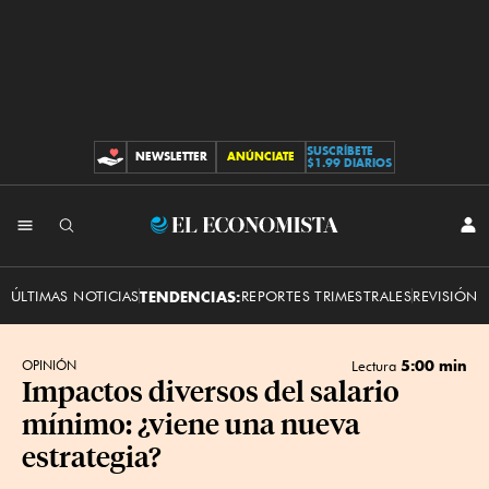
SUSCRÍBETE
NEWSLETTER
ANÚNCIATE
CONTRIBUCIONES
$1.99 DIARIOS
INI
El
SES
Economista
ÚLTIMAS NOTICIAS
TENDENCIAS:
REPORTES TRIMESTRALES
REVISIÓN 
5:00 min
OPINIÓN
Lectura
Impactos diversos del salario
mínimo: ¿viene una nueva
estrategia?