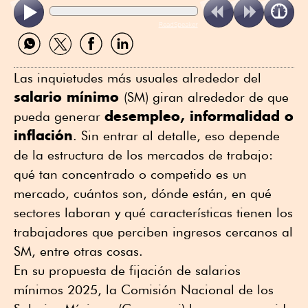
ReadSpeaker
Compartir
Compartir
Compartir
Compartir
por
por
por
por
WhatsApp
Twitter
Facebook
Linkedin
Las inquietudes más usuales alrededor del
salario mínimo
(SM) giran alrededor de que
desempleo, informalidad o
pueda generar
inflación
. Sin entrar al detalle, eso depende
de la estructura de los mercados de trabajo:
qué tan concentrado o competido es un
mercado, cuántos son, dónde están, en qué
sectores laboran y qué características tienen los
trabajadores que perciben ingresos cercanos al
SM, entre otras cosas.
En su propuesta de fijación de salarios
mínimos 2025, la Comisión Nacional de los