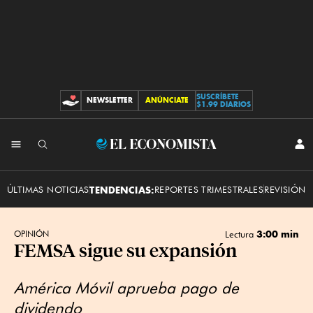
SUSCRÍBETE
NEWSLETTER
ANÚNCIATE
CONTRIBUCIONES
$1.99 DIARIOS
INI
El
SES
Economista
ÚLTIMAS NOTICIAS
TENDENCIAS:
REPORTES TRIMESTRALES
REVISIÓN 
3:00 min
OPINIÓN
Lectura
FEMSA sigue su expansión
América Móvil aprueba pago de
dividendo