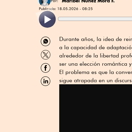
Maribel Núñez Mora F.
Por:
Publicado:
18.05.2026 - 08:25
Compartir
Durante años, la idea de rei
por
a la capacidad de adaptación
WhatsApp
Compartir
alrededor de la libertad pro
por
Twitter
ser una elección romántica 
Compartir
por
El problema es que la conver
Facebook
Compartir
sigue atrapada en un discurso
por
Linkedin