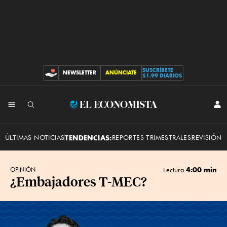
SUSCRÍBETE
NEWSLETTER
ANÚNCIATE
CONTRIBUCIONES
$1.99 DIARIOS
INI
El
SES
Economista
ÚLTIMAS NOTICIAS
TENDENCIAS:
REPORTES TRIMESTRALES
REVISIÓN 
4:00 min
OPINIÓN
Lectura
¿Embajadores T-MEC?