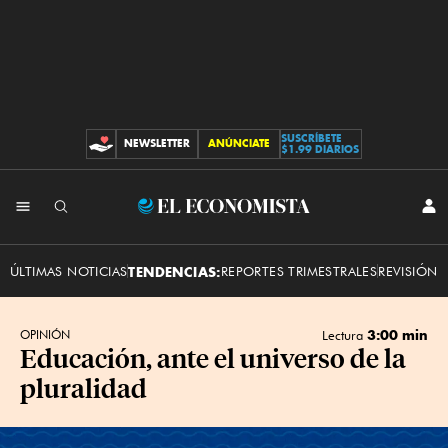
SUSCRÍBETE
NEWSLETTER
ANÚNCIATE
CONTRIBUCIONES
$1.99 DIARIOS
INI
El
SES
Economista
ÚLTIMAS NOTICIAS
TENDENCIAS:
REPORTES TRIMESTRALES
REVISIÓN 
3:00 min
OPINIÓN
Lectura
Educación, ante el universo de la
pluralidad