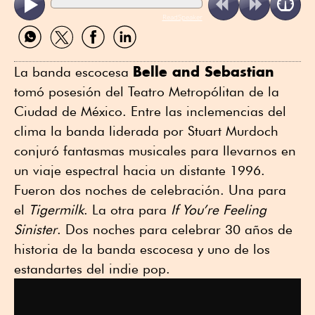
ReadSpeaker
Compartir
Compartir
Compartir
Compartir
por
por
por
por
WhatsApp
Twitter
Facebook
Linkedin
Belle and Sebastian
La banda escocesa
tomó posesión del Teatro Metropólitan de la
Ciudad de México. Entre las inclemencias del
clima la banda liderada por Stuart Murdoch
conjuró fantasmas musicales para llevarnos en
un viaje espectral hacia un distante 1996.
Fueron dos noches de celebración. Una para
el
Tigermilk
. La otra para
If You’re Feeling
Sinister
. Dos noches para celebrar 30 años de
historia de la banda escocesa y uno de los
estandartes del indie pop.