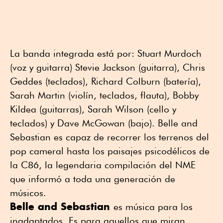
La banda integrada está por: Stuart Murdoch
(voz y guitarra) Stevie Jackson (guitarra), Chris
Geddes (teclados), Richard Colburn (batería),
Sarah Martin (violín, teclados, flauta), Bobby
Kildea (guitarras), Sarah Wilson (cello y
teclados) y Dave McGowan (bajo). Belle and
Sebastian es capaz de recorrer los terrenos del
pop cameral hasta los paisajes psicodélicos de
la C86, la legendaria compilación del NME
que informó a toda una generación de
músicos.
Belle and Sebastian
es música para los
inadaptados. Es para aquellos que miran