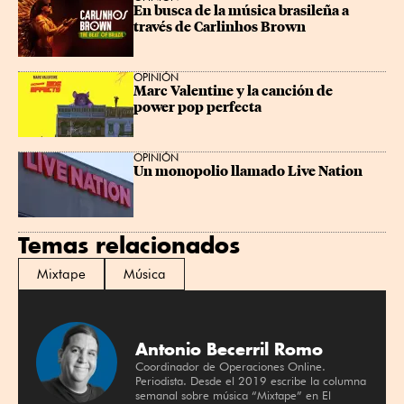
En busca de la música brasileña a 
través de Carlinhos Brown
OPINIÓN
Marc Valentine y la canción de 
power pop perfecta
OPINIÓN
Un monopolio llamado Live Nation
Temas relacionados
Mixtape
Música
Antonio Becerril Romo
Coordinador de Operaciones Online.
Periodista. Desde el 2019 escribe la columna
semanal sobre música “Mixtape” en El