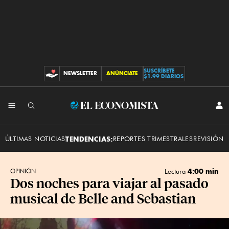
SUSCRÍBETE
NEWSLETTER
ANÚNCIATE
CONTRIBUCIONES
$1.99 DIARIOS
INI
El
SES
Economista
ÚLTIMAS NOTICIAS
TENDENCIAS:
REPORTES TRIMESTRALES
REVISIÓN 
4:00 min
OPINIÓN
Lectura
Dos noches para viajar al pasado
musical de Belle and Sebastian