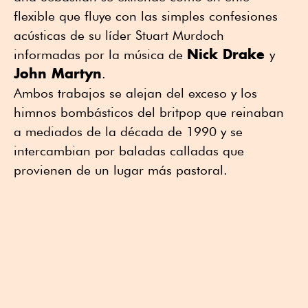
flexible que fluye con las simples confesiones
acústicas de su líder Stuart Murdoch
Nick Drake
informadas por la música de
y
John Martyn
.
Ambos trabajos se alejan del exceso y los
himnos bombásticos del britpop que reinaban
a mediados de la década de 1990 y se
intercambian por baladas calladas que
provienen de un lugar más pastoral.