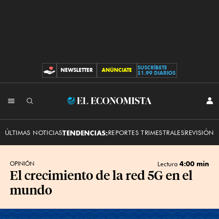
SUSCRÍBETE
NEWSLETTER
ANÚNCIATE
CONTRIBUCIONES
$1.99 DIARIOS
INI
El
SES
Economista
ÚLTIMAS NOTICIAS
TENDENCIAS:
REPORTES TRIMESTRALES
REVISIÓN 
4:00 min
OPINIÓN
Lectura
El crecimiento de la red 5G en el
mundo