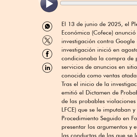
Compartir
El 13 de junio de 2025, el 
por
Económica (Cofece) anunció 
WhatsApp
Compartir
investigación contra Google 
por
Twitter
investigación inició en agos
Compartir
por
condicionaba la compra de p
Facebook
Compartir
servicios de anuncios en sitio
por
conocida como ventas atada
Linkedin
Tras el inicio de la investig
emitió el Dictamen de Proba
de las probables violacione
LFCE) que se le imputaban y 
Procedimiento Seguido en Fo
presentar los argumentos y e
las conductas de las que se 