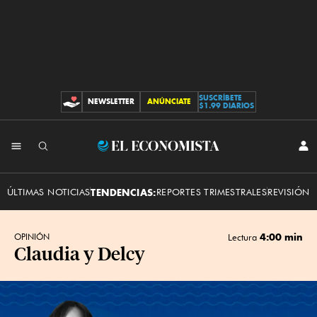
SUSCRÍBETE
NEWSLETTER
ANÚNCIATE
CONTRIBUCIONES
$1.99 DIARIOS
INI
El
SES
Economista
ÚLTIMAS NOTICIAS
TENDENCIAS:
REPORTES TRIMESTRALES
REVISIÓN 
4:00 min
OPINIÓN
Lectura
Claudia y Delcy