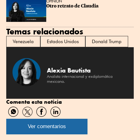
OPINIÓN
Otro retrato de Claudia
Temas relacionados
Venezuela
Estados Unidos
Donald Trump
Alexia Bautista
Analista internacional y exdiplomática
mexicana.
Comenta esta noticia
Compartir
Compartir
Compartir
Compartir
por
por
por
por
WhatsApp
Twitter
Facebook
Linkedin
Ver comentarios