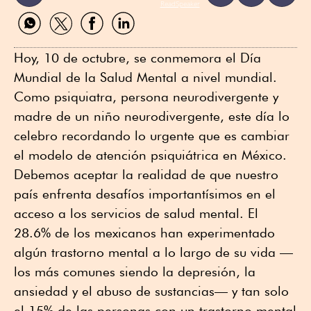
ReadSpeaker
Compartir
Compartir
Compartir
Compartir
por
por
por
por
WhatsApp
Twitter
Facebook
Linkedin
Hoy, 10 de octubre, se conmemora el Día
Mundial de la Salud Mental a nivel mundial.
Como psiquiatra, persona neurodivergente y
madre de un niño neurodivergente, este día lo
celebro recordando lo urgente que es cambiar
el modelo de atención psiquiátrica en México.
Debemos aceptar la realidad de que nuestro
país enfrenta desafíos importantísimos en el
acceso a los servicios de salud mental. El
28.6% de los mexicanos han experimentado
algún trastorno mental a lo largo de su vida —
los más comunes siendo la depresión, la
ansiedad y el abuso de sustancias— y tan solo
el 15% de las personas con un trastorno mental