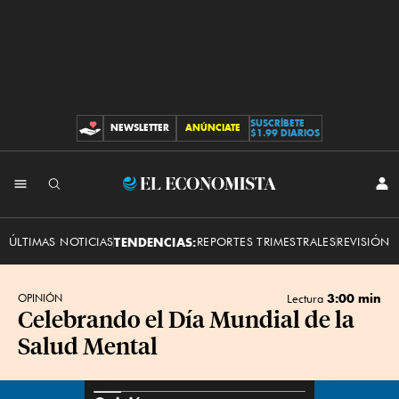
SUSCRÍBETE
NEWSLETTER
ANÚNCIATE
CONTRIBUCIONES
$1.99 DIARIOS
INI
El
SES
Economista
ÚLTIMAS NOTICIAS
TENDENCIAS:
REPORTES TRIMESTRALES
REVISIÓN 
3:00 min
OPINIÓN
Lectura
Celebrando el Día Mundial de la
Salud Mental