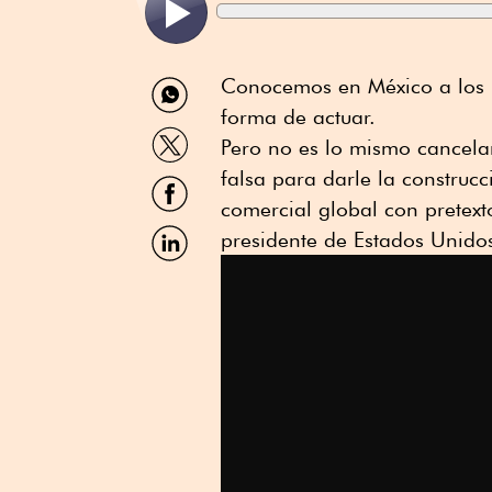
Compartir
Conocemos en México a los p
por
forma de actuar.
WhatsApp
Compartir
Pero no es lo mismo cancela
por
Twitter
falsa para darle la construc
Compartir
por
comercial global con pretex
Facebook
Compartir
presidente de Estados Unido
por
Linkedin