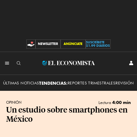
SUSCRÍBETE
NEWSLETTER
ANÚNCIATE
CONTRIBUCIONES
$1.99 DIARIOS
INI
El
SES
Economista
ÚLTIMAS NOTICIAS
TENDENCIAS:
REPORTES TRIMESTRALES
REVISIÓN 
4:00 min
OPINIÓN
Lectura
Un estudio sobre smartphones en
México