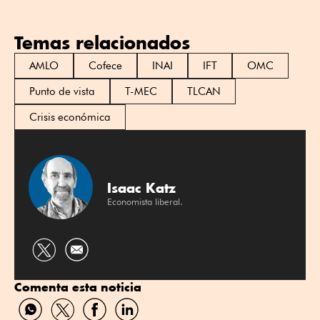
Temas relacionados
AMLO
Cofece
INAI
IFT
OMC
Punto de vista
T-MEC
TLCAN
Crisis económica
Isaac Katz
Economista liberal.
Compartir
por
Comenta esta noticia
Twitter
Compartir
Compartir
Compartir
Compartir