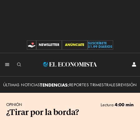
SUSCRÍBETE
NEWSLETTER
ANÚNCIATE
CONTRIBUCIONES
$1.99 DIARIOS
INI
El
SES
Economista
ÚLTIMAS NOTICIAS
TENDENCIAS:
REPORTES TRIMESTRALES
REVISIÓN 
4:00 min
OPINIÓN
Lectura
¿Tirar por la borda?