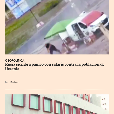
GEOPOLÍTICA
Rusia siembra pánico con safaris contra la población de 
Ucrania
Por
Reuters