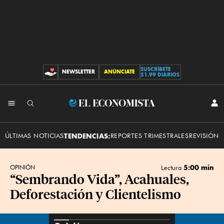
SUSCRÍBETE
NEWSLETTER
ANÚNCIATE
CONTRIBUCIONES
$1.99 DIARIOS
INI
El
SES
Economista
ÚLTIMAS NOTICIAS
TENDENCIAS:
REPORTES TRIMESTRALES
REVISIÓN 
5:00 min
OPINIÓN
Lectura
“Sembrando Vida”, Acahuales,
Deforestación y Clientelismo