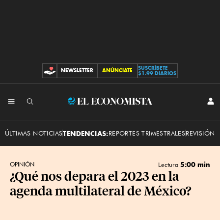
SUSCRÍBETE
NEWSLETTER
ANÚNCIATE
CONTRIBUCIONES
$1.99 DIARIOS
INI
El
SES
Economista
ÚLTIMAS NOTICIAS
TENDENCIAS:
REPORTES TRIMESTRALES
REVISIÓN 
5:00 min
OPINIÓN
Lectura
¿Qué nos depara el 2023 en la
agenda multilateral de México?