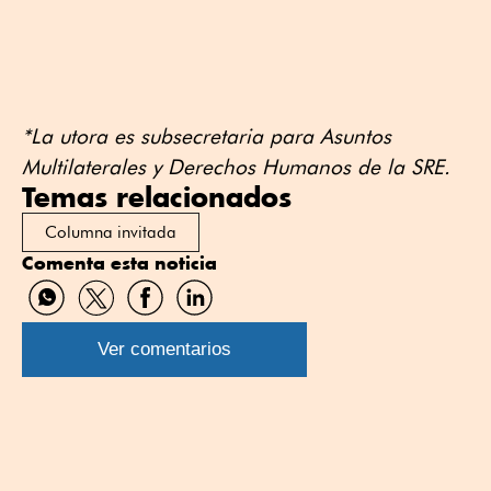
*La utora es subsecretaria para Asuntos
Multilaterales y Derechos Humanos de la SRE.
Temas relacionados
Columna invitada
Comenta esta noticia
Compartir
Compartir
Compartir
Compartir
por
por
por
por
WhatsApp
Twitter
Facebook
Linkedin
Ver comentarios