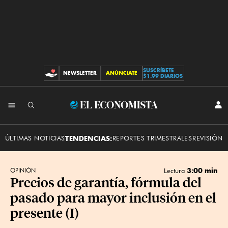
SUSCRÍBETE
NEWSLETTER
ANÚNCIATE
CONTRIBUCIONES
$1.99 DIARIOS
INI
El
SES
Economista
ÚLTIMAS NOTICIAS
TENDENCIAS:
REPORTES TRIMESTRALES
REVISIÓN 
3:00 min
OPINIÓN
Lectura
Precios de garantía, fórmula del
pasado para mayor inclusión en el
presente (I)