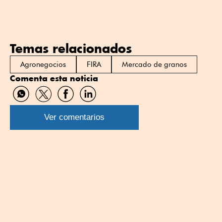
Temas relacionados
Agronegocios
FIRA
Mercado de granos
Comenta esta noticia
Compartir
Compartir
Compartir
Compartir
por
por
por
por
WhatsApp
Twitter
Facebook
Linkedin
Ver comentarios