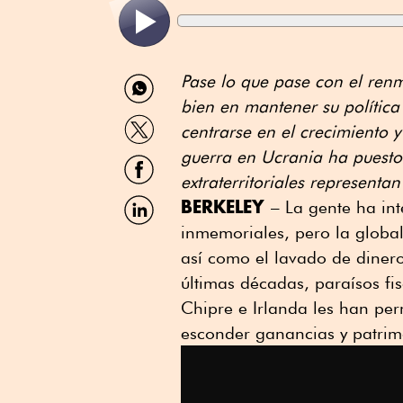
Compartir
Pase lo que pase con el ren
por
bien en mantener su polític
WhatsApp
Compartir
centrarse en el crecimiento 
por
Twitter
guerra en Ucrania ha puesto 
Compartir
por
extraterritoriales represent
Facebook
Compartir
BERKELEY
– La gente ha in
por
inmemoriales, pero la globali
Linkedin
así como el lavado de dinero
últimas décadas, paraísos fi
Chipre e Irlanda les han perm
esconder ganancias y patrim