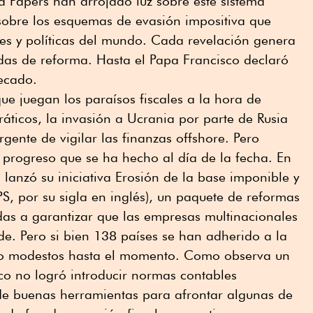
a Papers han arrojado luz sobre este sistema
sobre los esquemas de evasión impositiva que
ales y políticas del mundo. Cada revelación genera
das de reforma. Hasta el Papa Francisco declaró
pecado.
que juegan los paraísos fiscales a la hora de
áticos, la invasión a Ucrania por parte de Rusia
gente de vigilar las finanzas offshore. Pero
 progreso que se ha hecho al día de la fecha. En
anzó su iniciativa Erosión de la base imponible y
PS, por su sigla en inglés), un paquete de reformas
adas a garantizar que las empresas multinacionales
e. Pero si bien 138 países se han adherido a la
sido modestos hasta el momento. Como observa un
o no logró introducir normas contables
 de buenas herramientas para afrontar algunas de