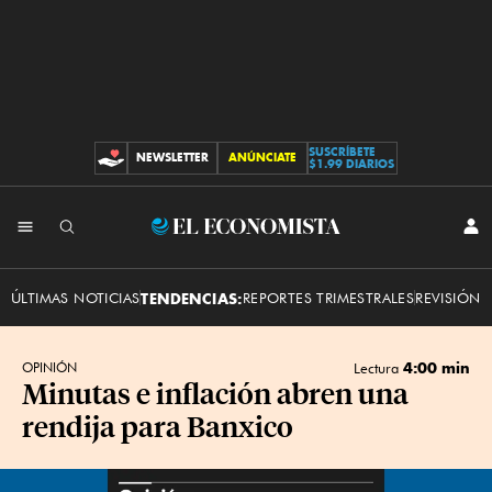
SUSCRÍBETE
NEWSLETTER
ANÚNCIATE
CONTRIBUCIONES
$1.99 DIARIOS
INI
El
SES
Economista
ÚLTIMAS NOTICIAS
TENDENCIAS:
REPORTES TRIMESTRALES
REVISIÓN 
4:00 min
OPINIÓN
Lectura
Minutas e inflación abren una
rendija para Banxico