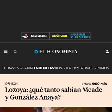
SUSCRÍBETE
NEWSLETTER
ANÚNCIATE
CONTRIBUCIONES
$1.99 DIARIOS
INI
El
SES
Economista
ÚLTIMAS NOTICIAS
TENDENCIAS:
REPORTES TRIMESTRALES
REVISIÓN 
4:00 min
OPINIÓN
Lectura
Lozoya: ¿qué tanto sabían Meade
y González Anaya?