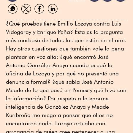
ReadSpeaker
Compartir
Compartir
Compartir
Compartir
por
por
por
por
WhatsApp
Twitter
Facebook
Linkedin
¿Qué pruebas tiene Emilio Lozoya contra Luis
Videgaray y Enrique Peña? Ésta es la pregunta
más morbosa de todas las que están en el aire.
Hay otras cuestiones que también vale la pena
plantear en voz alta: ¿qué encontró José
Antonio González Anaya cuando ocupó la
oficina de Lozoya y por qué no presentó una
denuncia formal? ¿qué sabía José Antonio
Meade de lo que pasó en Pemex y qué hizo con
la información? Por respeto a la enorme
inteligencia de González Anaya y Meade
Kuribreña me niego a pensar que ellos no
encontraron nada. Lozoya actuaba con
arrogancia de quien cree pertenecer a una