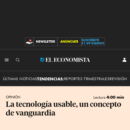
SUSCRÍBETE
NEWSLETTER
ANÚNCIATE
CONTRIBUCIONES
$1.99 DIARIOS
INI
El
SES
Economista
ÚLTIMAS NOTICIAS
TENDENCIAS:
REPORTES TRIMESTRALES
REVISIÓN 
4:00 min
OPINIÓN
Lectura
La tecnología usable, un concepto
de vanguardia