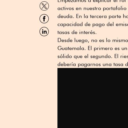
WhatsApp
Compartir
activos en nuestro portafoli
por
Twitter
Compartir
deuda. En la tercera parte h
por
capacidad de pago del emisor
Facebook
Compartir
tasas de interés.
por
Linkedin
Desde luego, no es lo mismo
Guatemala. El primero es un
sólido que el segundo. El ri
debería pagarnos una tasa d