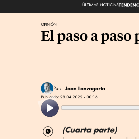
ÚLTIMAS NOTICIAS
TENDENC
OPINIÓN
El paso a paso 
Joan Lanzagorta
Por:
Publicado:
28.04.2022 - 00:16
Compartir
(Cuarta parte)
por
Empezamos a explicar el rol 