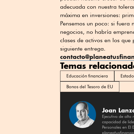
adecuada con nuestra toleran
máxima en inversiones: prime
Pensemos un poco: si fuera m
negocios, no habría emprend
clases de activos en los que
siguiente entrega.
contacto@planeatusfina
Temas relacionad
Educación financiera
Estado
Bonos del Tesoro de EU
Joan Lanz
Ejecutivo de alto
capacidad de lid
Personales en El
planeatusfinanz