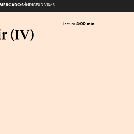
MERCADOS:
ÍNDICES
DIVISAS
4:00 min
Lectura
r (IV)