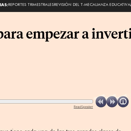
IAS:
REPORTES TRIMESTRALES
REVISIÓN DEL T-MEC
ALIANZA EDUCATIVA
para empezar a inverti
ReadSpeaker
que tiene cada una de las tres grandes clases de