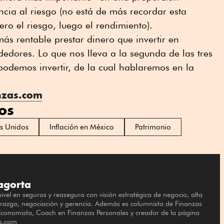
cia al riesgo (no está de más recordar esta
ro el riesgo, luego el rendimiento).
ás rentable prestar dinero que invertir en
edores. Lo que nos lleva a la segunda de las tres
 podemos invertir, de la cual hablaremos en la
nzas.com
os
s Unidos
Inflación en México
Patrimonio
agorta
 nivel en seguros y reaseguro con visión estratégica de negocio, alta
erazgo, negociación y gerencia. Además es columnista de Finanzas
 Economista, Coach en Finanzas Personales y creador de la página
as.com