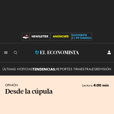
SUSCRÍBETE
NEWSLETTER
ANÚNCIATE
CONTRIBUCIONES
$1.99 DIARIOS
INI
El
SES
Economista
ÚLTIMAS NOTICIAS
TENDENCIAS:
REPORTES TRIMESTRALES
REVISIÓN 
4:00 min
OPINIÓN
Lectura
Desde la cúpula