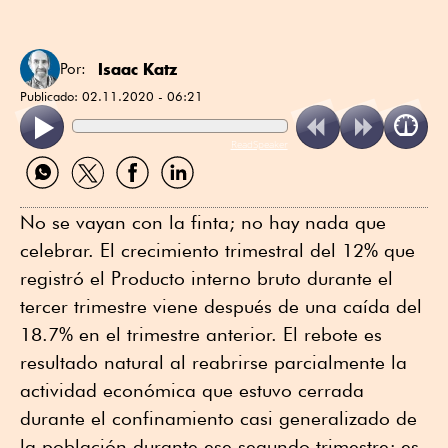
Isaac Katz
Por:
Publicado:
02.11.2020 - 06:21
ReadSpeaker
Compartir
Compartir
Compartir
Compartir
por
por
por
por
WhatsApp
Twitter
Facebook
Linkedin
No se vayan con la finta; no hay nada que
celebrar. El crecimiento trimestral del 12% que
registró el Producto interno bruto durante el
tercer trimestre viene después de una caída del
18.7% en el trimestre anterior. El rebote es
resultado natural al reabrirse parcialmente la
actividad económica que estuvo cerrada
durante el confinamiento casi generalizado de
la población durante ese segundo trimestre; es