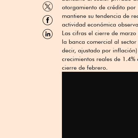
WhatsApp
Compartir
otorgamiento de crédito por 
por
Twitter
mantiene su tendencia de re
Compartir
por
actividad económica observa
Facebook
Compartir
Las cifras el cierre de marzo
por
la banca comercial al sector
Linkedin
decir, ajustado por inflació
crecimientos reales de 1.4% 
cierre de febrero.