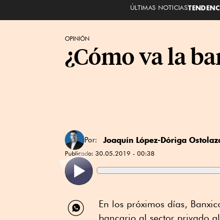
ÚLTIMAS NOTICIAS
TENDENC
OPINIÓN
¿Cómo va la ba
Joaquín López-Dóriga Ostolaz
Por:
Publicado:
30.05.2019 - 00:38
Compartir
En los próximos días, Banxico
por
bancario al sector privado al 