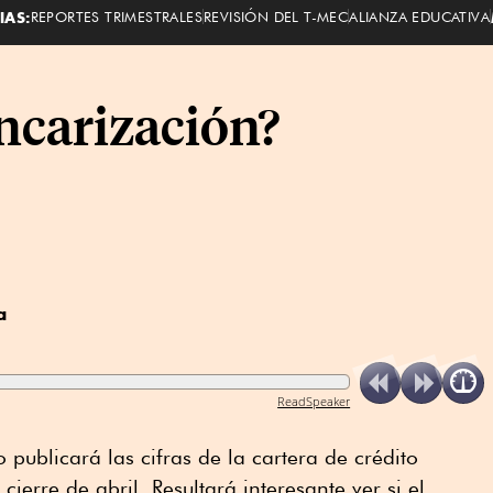
IAS:
REPORTES TRIMESTRALES
REVISIÓN DEL T-MEC
ALIANZA EDUCATIVA
ncarización?
a
ReadSpeaker
 publicará las cifras de la cartera de crédito
cierre de abril. Resultará interesante ver si el