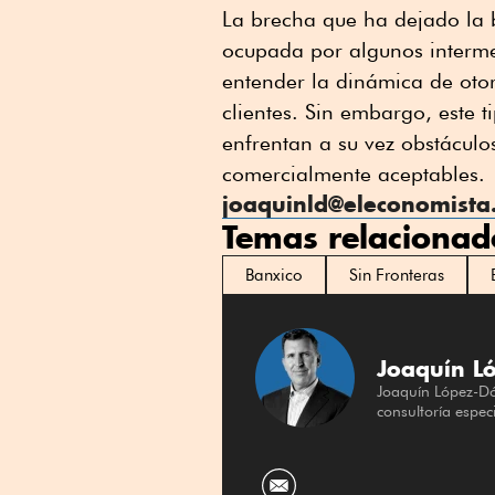
La brecha que ha dejado la
ocupada por algunos interme
entender la dinámica de otor
clientes. Sin embargo, este 
enfrentan a su vez obstácul
comercialmente aceptables.
joaquinld@eleconomist
Temas relacionad
Banxico
Sin Fronteras
Joaquín L
Joaquín López-Dór
consultoría espec