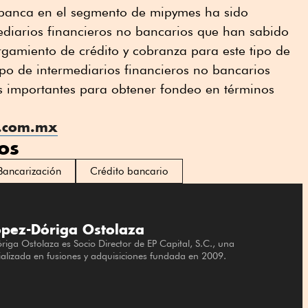
 banca en el segmento de mipymes ha sido
diarios financieros no bancarios que han sabido
gamiento de crédito y cobranza para este tipo de
tipo de intermediarios financieros no bancarios
os importantes para obtener fondeo en términos
a.com.mx
os
Bancarización
Crédito bancario
ópez-Dóriga Ostolaza
iga Ostolaza es Socio Director de EP Capital, S.C., una
ializada en fusiones y adquisiciones fundada en 2009.