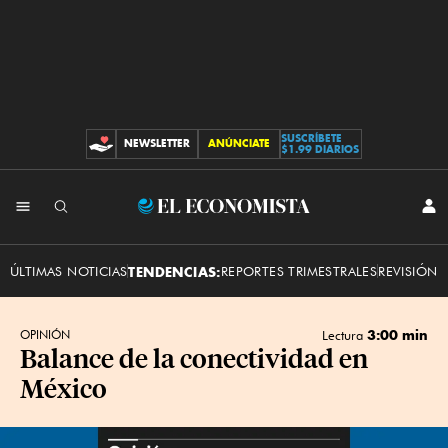
SUSCRÍBETE
NEWSLETTER
ANÚNCIATE
CONTRIBUCIONES
$1.99 DIARIOS
INI
El
SES
Economista
ÚLTIMAS NOTICIAS
TENDENCIAS:
REPORTES TRIMESTRALES
REVISIÓN 
3:00 min
OPINIÓN
Lectura
Balance de la conectividad en
México