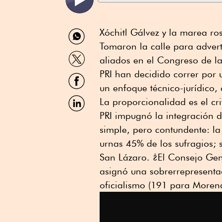
Compartir
Xóchitl Gálvez y la marea ros
por
Tomaron la calle para advert
WhatsApp
Compartir
aliados en el Congreso de la
por
Twitter
PRI han decidido correr por 
Compartir
por
un enfoque técnico-jurídico, 
Facebook
Compartir
La proporcionalidad es el cr
por
PRI impugnó la integración 
Linkedin
simple, pero contundente: la
urnas 45% de los sufragios; 
San Lázaro. ¿El Consejo Gene
asignó una sobrerrepresenta
oficialismo (191 para Morena