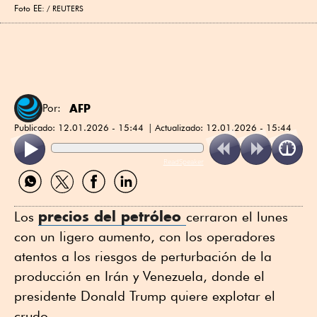
Foto EE:
REUTERS
AFP
Por:
Publicado:
12.01.2026 - 15:44
Actualizado:
12.01.2026 - 15:44
ReadSpeaker
Compartir
Compartir
Compartir
Compartir
por
por
por
por
WhatsApp
Twitter
Facebook
Linkedin
precios del petróleo
Los
cerraron el lunes
con un ligero aumento, con los operadores
atentos a los riesgos de perturbación de la
producción en Irán y Venezuela, donde el
presidente Donald Trump quiere explotar el
crudo.