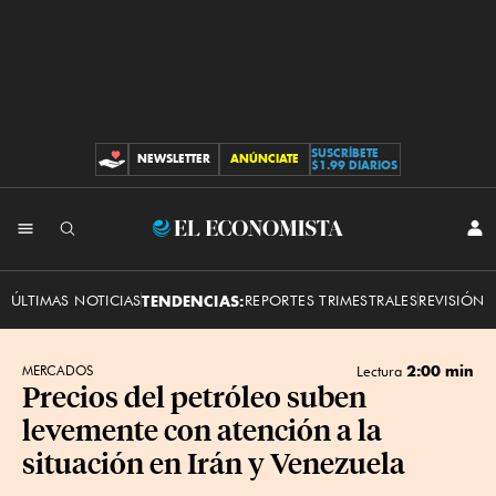
SUSCRÍBETE
NEWSLETTER
ANÚNCIATE
CONTRIBUCIONES
$1.99 DIARIOS
INI
El
SES
Economista
ÚLTIMAS NOTICIAS
TENDENCIAS:
REPORTES TRIMESTRALES
REVISIÓN 
2:00 min
MERCADOS
Lectura
Precios del petróleo suben
levemente con atención a la
situación en Irán y Venezuela