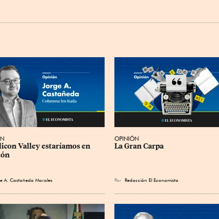
ÓN
OPINIÓN
ilicon Valley estaríamos en 
La Gran Carpa
ión
e A. Castañeda Morales
Por
Redacción El Economista