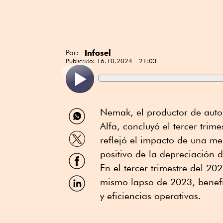
Infosel
Por:
Publicado:
16.10.2024 - 21:03
Compartir
Nemak, el productor de auto
por
Alfa, concluyó el tercer trim
WhatsApp
Compartir
reflejó el impacto de una m
por
Twitter
positivo de la depreciación d
Compartir
por
En el tercer trimestre del 20
Facebook
Compartir
mismo lapso de 2023, benefi
por
y eficiencias operativas.
Linkedin