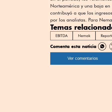
Norteamérica y una baja en l
contribuyó a que los ingres
por los analistas. Para Nema
Temas relacionad
EBITDA
Nemak
Report
Comenta esta noticia
Comp
por
Ver comentarios
What