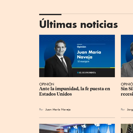
Últimas noticias
OPINIÓN
OPINI
Ante la impunidad, la fe puesta en 
Sin S
Estados Unidos
reces
Por
Juan María Naveja
Por
Jorg