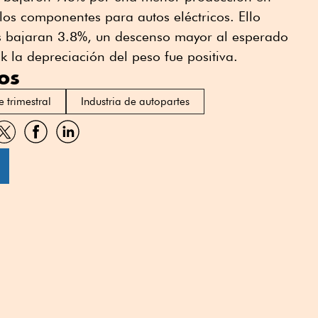
os componentes para autos eléctricos. Ello
os bajaran 3.8%, un descenso mayor al esperado
k la depreciación del peso fue positiva.
os
e trimestral
Industria de autopartes
artir
Compartir
Compartir
Compartir
por
por
por
sApp
Twitter
Facebook
Linkedin