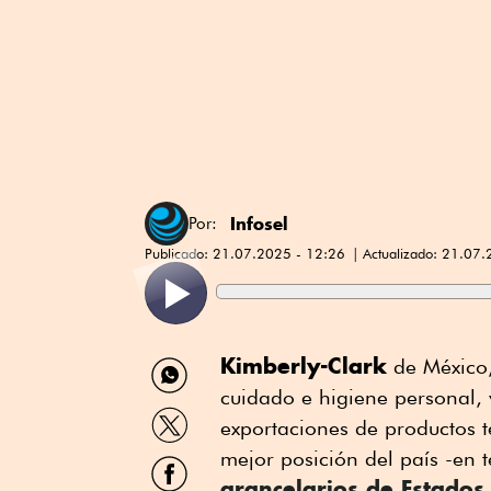
Infosel
Por:
Publicado:
21.07.2025 - 12:26
Actualizado:
21.07.
Compartir
Kimberly-Clark
de México,
por
cuidado e higiene personal,
WhatsApp
Compartir
exportaciones de productos t
por
Twitter
mejor posición del país -en t
Compartir
por
arancelarios de Estados