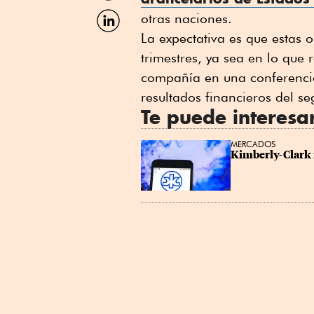
Facebook
Compartir
otras naciones.
por
La expectativa es que estas 
Linkedin
trimestres, ya sea en lo que
compañía en una conferencia 
resultados financieros del se
Te puede interesa
MERCADOS
Kimberly-Clark 