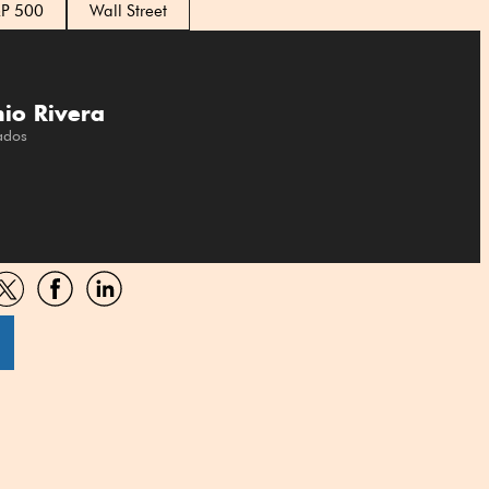
P 500
Wall Street
io Rivera
ados
artir
Compartir
Compartir
Compartir
por
por
por
sApp
Twitter
Facebook
Linkedin