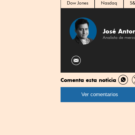
Dow Jones
Nasdaq
S&
José Anton
Analista de merc
Comenta esta noticia
Comp
por
Ver comentarios
What