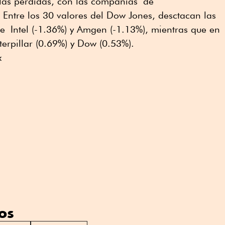
las pérdidas, con las compañías de
Entre los 30 valores del Dow Jones, desctacan las
 Intel (-1.36%) y Amgen (-1.13%), mientras que en
erpillar (0.69%) y Dow (0.53%).
x
os