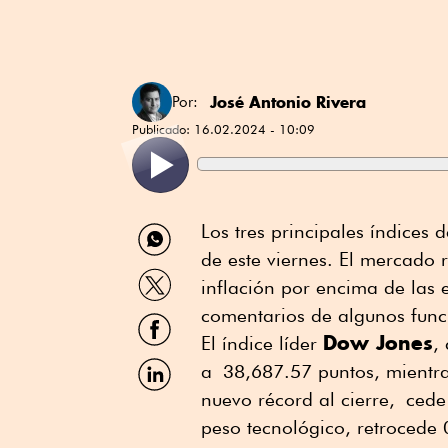
José Antonio Rivera
Por:
Publicado:
16.02.2024 - 10:09
Compartir
Los tres principales índices 
por
de este viernes. El mercado 
WhatsApp
Compartir
inflación por encima de las e
por
Twitter
comentarios de algunos funci
Compartir
por
Dow Jones
El índice líder
,
Facebook
Compartir
a 38,687.57 puntos, mientra
por
nuevo récord al cierre, ce
Linkedin
peso tecnológico, retrocede 